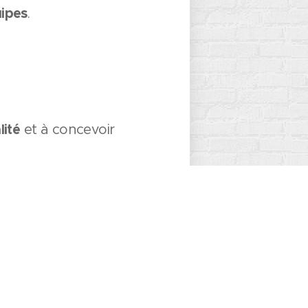
uipes
.
lité
et à concevoir
ive, tant dans la
, si besoin.
r votre prochain