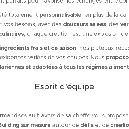
nt parfaits pour favoriser les échanges entre coll
personnalisable
iété totalement
en plus de la car
douceurs salées
ver
et vos besoins, avec des
, des
 culinaires,
chaque création est une explosion de 
ingrédients frais et de saison
, nos plateaux rep
proposo
exigences variées de vos équipes. Nous
ariennes et adaptées à tous les régimes aliment
Esprit d'équipe
mandises au travers de sa cheffe vous propos
Building sur mesure
défis
créatio
autour de
et de