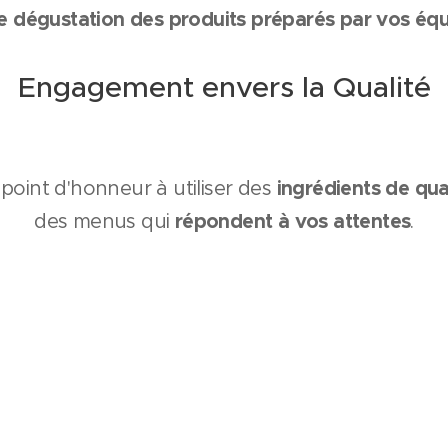
e dégustation des produits préparés par vos éq
Engagement envers la Qualité
ingrédients de qua
oint d'honneur à utiliser des
répondent à vos attentes
des menus qui
.
consacre à assurer la satisfaction de chaque conv
 des douceurs salées que dans le service le jour J
 d'un traiteur de confiance et proche de vous pou
événement d'entreprise