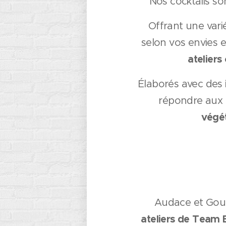
Nos cocktails so
Offrant une var
selon vos envies 
ateliers
Élaborés avec des
répondre aux 
végét
Audace et Gour
ateliers de Team 