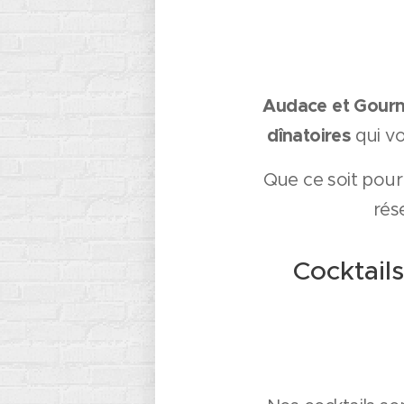
Audace et Gour
dînatoires
qui vo
Que ce soit pou
rés
Cocktail