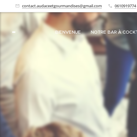
contact.audaceetgourmandises@gmail.com
0610919774
BIENVENUE
NOTRE BAR À COCKT